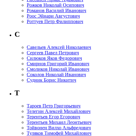
Рожков Николай Осипович
Романов Василий Иванович
Роос Эйнари Августович
Роттуев Петр Филиппович
С
Савельев Алексей Николаевич
Сергеев Павел Петрович
Силюков Яков Федорович
Смирнов Григорий Иванович
Смоликов Николай Иванович
Соколов Николай Иванович
Судник Борис Никитич
Т
Тароев Петр Григорьевич
Телегин Алексей Михайлович
Терентьев Егор Егорович
Терентьев Михаил Леонтьевич
Тойвонен Вилхо Альфредович
Туляков Тимофей Михайлович