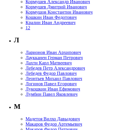
Кормушев Александр Иванович
Кормушев Дмитрий Иванович
Кормушов Константин Иванович
Кошкин Иван Федотович
Кралин Иван Андреевич
1
2
Л
Ларионов Иван Архипович
Лаукканен Герман Петрович
Лахти Карл Матвеевич
Лебедев Петр Александрович
Лебедев Федор Павлович
Леонтьев Михаил Павлович
Логинов Павел Егорович
Лукошкин Иван Ефимович
Лумбин Павел Яковлевич
М
Мадетоя Вилхо Давыдович
Макаров Федор Артемьевич
Макаров Федор Петрович