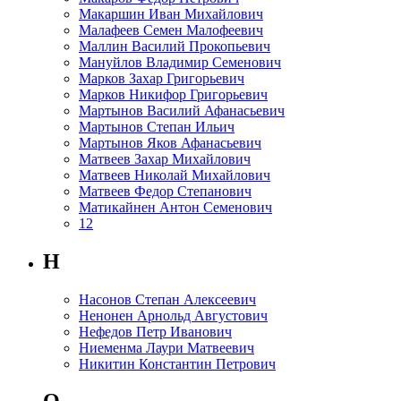
Макаршин Иван Михайлович
Малафеев Семен Малофеевич
Маллин Василий Прокопьевич
Мануйлов Владимир Семенович
Марков Захар Григорьевич
Марков Никифор Григорьевич
Мартынов Василий Афанасьевич
Мартынов Степан Ильич
Мартынов Яков Афанасьевич
Матвеев Захар Михайлович
Матвеев Николай Михайлович
Матвеев Федор Степанович
Матикайнен Антон Семенович
1
2
Н
Насонов Степан Алексеевич
Ненонен Арнольд Августович
Нефедов Петр Иванович
Ниеменма Лаури Матвеевич
Никитин Константин Петрович