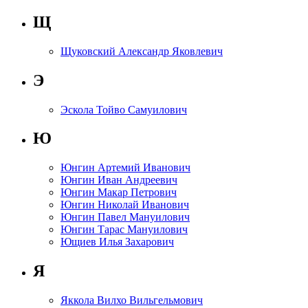
Щ
Щуковский Александр Яковлевич
Э
Эскола Тойво Самуилович
Ю
Юнгин Артемий Иванович
Юнгин Иван Андреевич
Юнгин Макар Петрович
Юнгин Николай Иванович
Юнгин Павел Мануилович
Юнгин Тарас Мануилович
Ющиев Илья Захарович
Я
Яккола Вилхо Вильгельмович