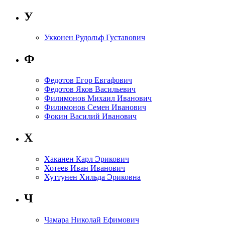
У
Укконен Рудольф Густавович
Ф
Федотов Егор Евгафович
Федотов Яков Васильевич
Филимонов Михаил Иванович
Филимонов Семен Иванович
Фокин Василий Иванович
Х
Хаканен Карл Эрикович
Хотеев Иван Иванович
Хуттунен Хильда Эриковна
Ч
Чамара Николай Ефимович