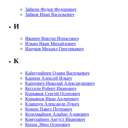
Зайкин Федор Федорович
Зайков Иван Васильевич
И
Иконен Виктор Ионасович
Ильин Иван Михайлович
Ишуков Михаил Григорьевич
К
Кайнулайнен Олави Васильевич
Карпин Алексей Ильич
Карпович Николай Александрович
Кессели Роберт Иванович
Кирьяков Сергей Осипович
Кирьянов Иван Андреевич
Клавшун Александр Лукич
Кожин Павел Петрович
Колехмайнен Альбин Адамович
Комулайнен Август Иванович
Копра Эйно Осипович