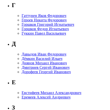
Г
Гаттунен Яков Федорович
Героев Никита Федорович
Горшков Григорий Игнатьевич
Горшков Федор Игнатьевич
Гуккин Павел Васильевич
Д
Давыдов Иван Федорович
Дёмкин Василий Ильич
Диянов Михаил Иванович
Дмитриев Сергей Иванович
Дорофеев Георгий Иванович
Е
Евстифеев Михаил Александрович
Еремеев Алексей Андреевич
З