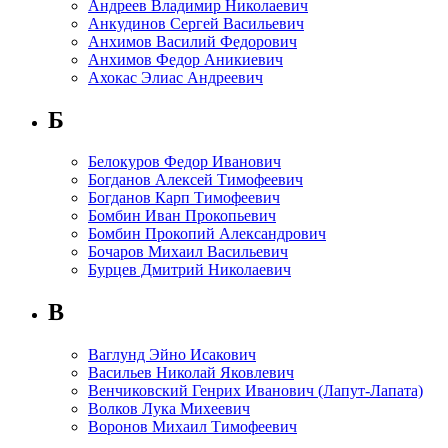
Андреев Владимир Николаевич
Анкудинов Сергей Васильевич
Анхимов Василий Федорович
Анхимов Федор Аникиевич
Ахокас Элиас Андреевич
Б
Белокуров Федор Иванович
Богданов Алексей Тимофеевич
Богданов Карп Тимофеевич
Бомбин Иван Прокопьевич
Бомбин Прокопий Александрович
Бочаров Михаил Васильевич
Бурцев Дмитрий Николаевич
В
Ваглунд Эйно Исакович
Васильев Николай Яковлевич
Венчиковский Генрих Иванович (Лапут-Лапата)
Волков Лука Михеевич
Воронов Михаил Тимофеевич