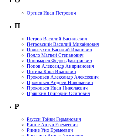
О
Ортиев Иван Петрович
П
Петров Василий Васильевич
Петровский Василий Михайлович
Политухин Василий Иванович
Полло Матвей Степанович
Пономарев Федор Дмитриевич
Попов Александр Андрианович
Потила Карл Иванович
Прокопьев Александр Алексеевич
Прокопьев Андрей Николаевич
Прокопьев Иван Николаевич
Пряшкин Григорий Осипович
Р
Раусси Тойви Германович
Ринне Артур Еремеевич
Ринне Уно Еремеевич
Риссанен Армас Адамович